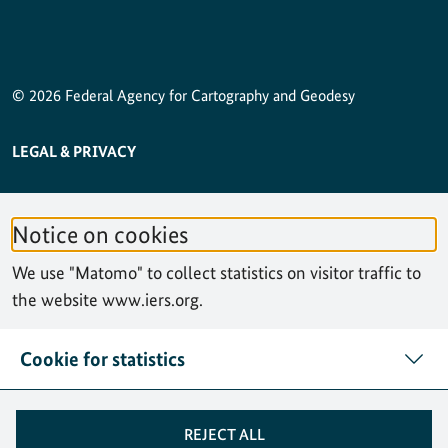
© 2026 Federal Agency for Cartography and Geodesy
SERVICE NAVIGATION FOOTER
LEGAL & PRIVACY
ACCESSIBILITY STATEMENT
Notice on cookies
PRIVACY STATEMENT
We use "Matomo" to collect statistics on visitor traffic to
SITEMAP
the website www.iers.org.
SEARCH
Cookie for statistics
CONTACT
REJECT ALL
COOKIES