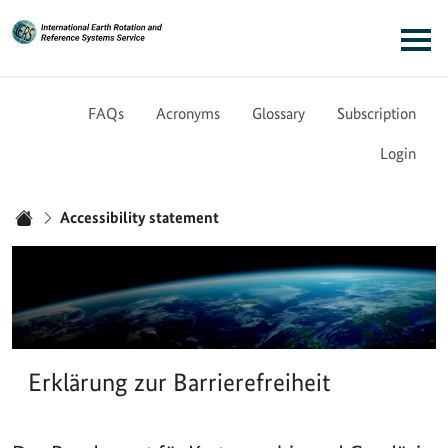
Link to Homepage - IERS
Main navigation
FAQs
Acronyms
Glossary
Subscription
Login
You are here:
Accessibility statement
Home
Erklärung zur Barrierefreiheit